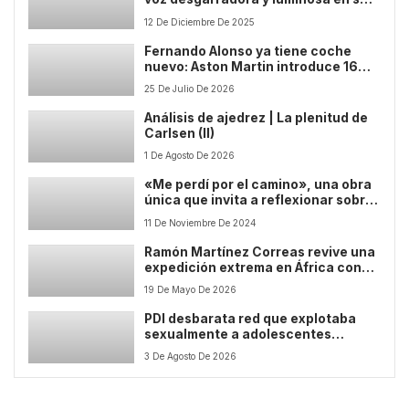
debut literario
12 De Diciembre De 2025
Fernando Alonso ya tiene coche
nuevo: Aston Martin introduce 16
mejoras en el monoplaza para el GP
25 De Julio De 2026
de Hungría
Análisis de ajedrez | La plenitud de
Carlsen (II)
1 De Agosto De 2026
«Me perdí por el camino», una obra
única que invita a reflexionar sobre
el pensamiento humano
11 De Noviembre De 2024
Ramón Martínez Correas revive una
expedición extrema en África con
“El juego de los grandes, mi diario”,
19 De Mayo De 2026
una aventura real marcada por la
supervivencia y la emoción
PDI desbarata red que explotaba
sexualmente a adolescentes
bolivianas en Iquique y Alto
3 De Agosto De 2026