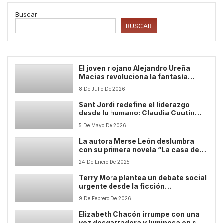
Buscar
BUSCAR
El joven riojano Alejandro Ureña
Macias revoluciona la fantasía
oscura con su impactante debut
8 De Julio De 2026
‘Overthroned’
Sant Jordi redefine el liderazgo
desde lo humano: Claudia Coutin
Gutiérrez presenta “Alma de líder”
5 De Mayo De 2026
La autora Merse León deslumbra
con su primera novela “La casa de
las amapolas rojas”.
24 De Enero De 2025
Terry Mora plantea un debate social
urgente desde la ficción
contemporánea
9 De Febrero De 2026
Elizabeth Chacón irrumpe con una
voz desgarradora y luminosa en su