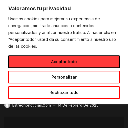
Skip
to
Valoramos tu privacidad
content
Usamos cookies para mejorar su experiencia de
navegación, mostrarle anuncios o contenidos
Destacados
M.Z. Braun sorprende con su thriller romántico «Lágrimas secas bajo la lluvia»
personalizados y analizar nuestro tráfico. Al hacer clic en
“Aceptar todo” usted da su consentimiento a nuestro uso
DESTACADOS
LETRAME GRUPO EDITORIAL
de las cookies.
M.Z. Braun sorprende con
Aceptar todo
su thriller romántico
«Lágrimas secas bajo la
Personalizar
lluvia»
Rechazar todo
Estrechonoticias.com
14 De Febrero De 2025
—