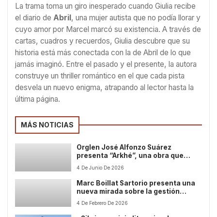
La trama toma un giro inesperado cuando Giulia recibe
el diario de
Abril
, una mujer autista que no podía llorar y
cuyo amor por Marcel marcó su existencia. A través de
cartas, cuadros y recuerdos, Giulia descubre que su
historia está más conectada con la de Abril de lo que
jamás imaginó. Entre el pasado y el presente, la autora
construye un thriller romántico en el que cada pista
desvela un nuevo enigma, atrapando al lector hasta la
última página.
MÁS NOTICIAS
Orglen José Alfonzo Suárez
presenta “Arkhé”, una obra que
fusiona autobiografía, geopolítica y
4 De Junio De 2026
visión trascendental del futuro
Marc Boillat Sartorio presenta una
nueva mirada sobre la gestión
emocional y mental en el mundo
4 De Febrero De 2026
contemporáneo