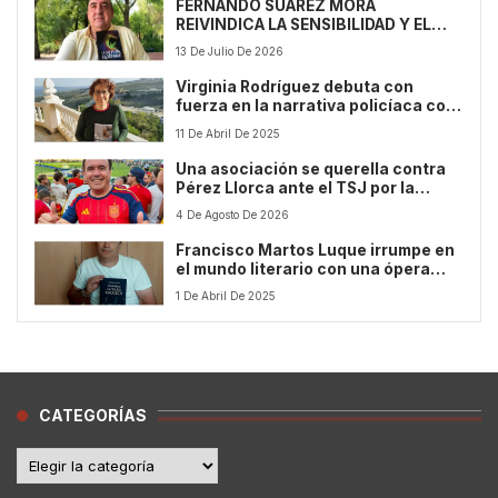
FERNANDO SUÁREZ MORA
REIVINDICA LA SENSIBILIDAD Y EL
RESPETO HUMANO EN SU
13 De Julio De 2026
COMPENDIO LITERARIO ‘LA LUZ DE
UNA LUCIÉRNAGA’
Virginia Rodríguez debuta con
fuerza en la narrativa policíaca con
Besos de piedra
11 De Abril De 2025
Una asociación se querella contra
Pérez Llorca ante el TSJ por la
invitación que le dio la Federación
4 De Agosto De 2026
de Fútbol para la final del Mundial
Francisco Martos Luque irrumpe en
el mundo literario con una ópera
prima diferente y cautivadora
1 De Abril De 2025
CATEGORÍAS
Categorías