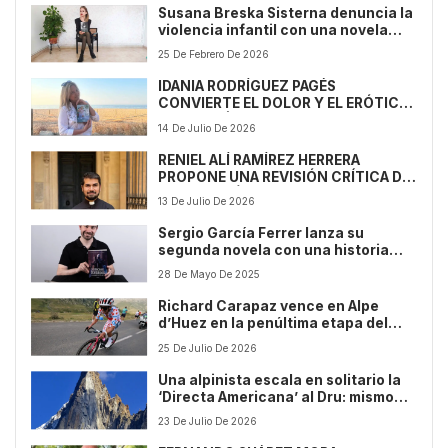
Susana Breska Sisterna denuncia la
violencia infantil con una novela
basada en hechos reales
25 De Febrero De 2026
IDANIA RODRÍGUEZ PAGÉS
CONVIERTE EL DOLOR Y EL ERÓTICO
EN ALTA LÍRICA CON ‘BAJO MI PIEL
14 De Julio De 2026
DE SEDA Y MIEL’
RENIEL ALÍ RAMÍREZ HERRERA
PROPONE UNA REVISIÓN CRÍTICA DE
LA VOCACIÓN CLERICAL EN SU
13 De Julio De 2026
ENSAYO ‘¿DISPENSADOR
DISPENSADO? ELEMENTOS DE
Sergio García Ferrer lanza su
ESPIRITUALIDAD SACERDOTAL
segunda novela con una historia
RENOVADA’
que viaja entre dimensiones y
28 De Mayo De 2025
emociones
Richard Carapaz vence en Alpe
d’Huez en la penúltima etapa del
Tour de Francia
25 De Julio De 2026
Una alpinista escala en solitario la
‘Directa Americana’ al Dru: mismo
peligro, distinta percepción del
23 De Julio De 2026
riesgo