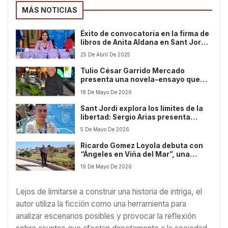
MÁS NOTICIAS
Éxito de convocatoria en la firma de
libros de Anita Aldana en Sant Jordi
2025
25 De Abril De 2025
Tulio César Garrido Mercado
presenta una novela-ensayo que
denuncia la degradación humana y
18 De Mayo De 2026
ambiental contemporánea
Sant Jordi explora los límites de la
libertad: Sergio Arias presenta
“Calles y cadenas”
5 De Mayo De 2026
Ricardo Gomez Loyola debuta con
“Ángeles en Viña del Mar”, una
novela espiritual que mezcla amor,
19 De Mayo De 2026
destino y el mundo invisible de los
ángeles
Lejos de limitarse a construir una historia de intriga, el
autor utiliza la ficción como una herramienta para
analizar escenarios posibles y provocar la reflexión