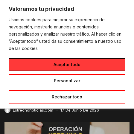
Skip
to
Valoramos tu privacidad
content
Usamos cookies para mejorar su experiencia de
navegación, mostrarle anuncios o contenidos
Blog
Miguel Ángel Gómez Ortiz explora los límites de la democracia en su nueva novela de ficción política
personalizados y analizar nuestro tráfico. Al hacer clic en
“Aceptar todo” usted da su consentimiento a nuestro uso
BLOG
de las cookies.
Miguel Ángel Gómez Ortiz
Aceptar todo
explora los límites de la
democracia en su nueva
Personalizar
novela de ficción política
Rechazar todo
Estrechonoticias.com
17 De Junio De 2026
—