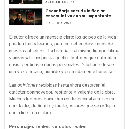
30 De Julio De 2026
OBRA ‘INSOMNIA’
Oscar Borja sacude la ficción
especulativa con su impactante
thriller ‘Distopía 2049’
1 De Julio De 2026
El autor ofrece un mensaje claro: los golpes de la vida
pueden tambalearnos, pero no deben desviarnos de
nuestros objetivos. La historia —al mismo tiempo íntima
y universal— inspira a aquellos lectores que enfrentan
crisis, pérdidas o dudas personales. Y lo hace desde
una voz cercana, humilde y profundamente honesta.
Las
opiniones
recibidas hasta ahora destacan el
carácter conmovedor, resiliente y valiente de la obra.
Muchos lectores coinciden en describir al autor como
constante, dedicado y fuerte, valores que se reflejan
con nitidez en el libro.
Personajes reales, vínculos reales