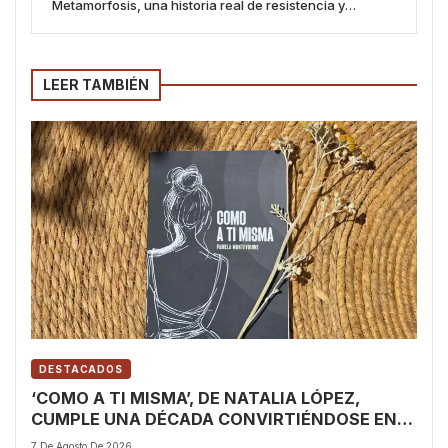
Metamorfosis, una historia real de resistencia y
esperanza
LEER TAMBIÉN
DESTACADOS
‘COMO A TI MISMA’, DE NATALIA LÓPEZ,
CUMPLE UNA DÉCADA CONVIRTIÉNDOSE EN
UN REFUGIO DE RESILIENCIA Y ESPERANZA
7 De Agosto De 2026