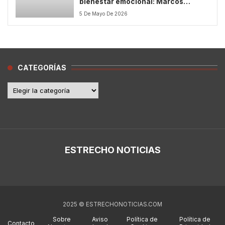
bienestar emocional: Marcos
Cabezas presenta “Causas
5 De Mayo De 2026
distintas, los mismos síntomas:
Ansiedad bajo control”
CATEGORÍAS
Categorías
ESTRECHO NOTICIAS
2025 © ESTRECHONOTICIAS.COM
Sobre
Aviso
Política de
Política de
Contacto