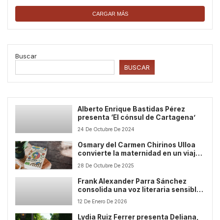
CARGAR MÁS
Buscar
BUSCAR
Alberto Enrique Bastidas Pérez
presenta ‘El cónsul de Cartagena’
24 De Octubre De 2024
Osmary del Carmen Chirinos Ulloa
convierte la maternidad en un viaje
de autodescubrimiento con ‘Mi
28 De Octubre De 2025
mundo con adolescentes’.
Frank Alexander Parra Sánchez
consolida una voz literaria sensible
y original en la narrativa
12 De Enero De 2026
contemporánea
Lydia Ruiz Ferrer presenta Deliana,