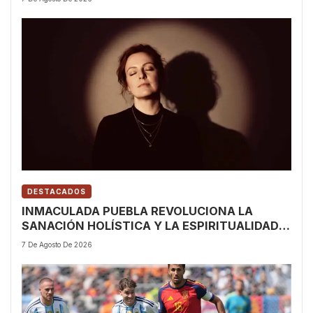
CONTRA LA VIOLENCIA INTERPERSONAL
DESTACADOS
INMACULADA PUEBLA REVOLUCIONA LA
SANACIÓN HOLÍSTICA Y LA ESPIRITUALIDAD
CON ‘EL ARTE DE CANALIZAR PARA SANAR’
7 De Agosto De 2026