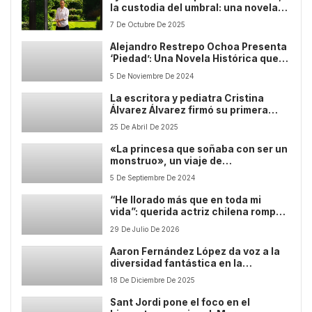
la custodia del umbral: una novela
que reivindica la sensibilidad como
7 De Octubre De 2025
fuerza transformadora
Alejandro Restrepo Ochoa Presenta
‘Piedad’: Una Novela Histórica que
Explora el Amor y la Violencia en
5 De Noviembre De 2024
Colombia
La escritora y pediatra Cristina
Álvarez Álvarez firmó su primera
novela, Jimena, la muerte es
25 De Abril De 2025
imposible, en Sant Jordi 2025 de la
mano de Editorial Letrame
«La princesa que soñaba con ser un
monstruo», un viaje de
autodescubrimiento en un mundo
5 De Septiembre De 2024
mágico
“He llorado más que en toda mi
vida”: querida actriz chilena rompe
el silencio sobre su quiebre
29 De Julio De 2026
amoroso tras 27 años y deja a todos
en shock
Aaron Fernández López da voz a la
diversidad fantástica en la
literatura juvenil contemporánea
18 De Diciembre De 2025
Sant Jordi pone el foco en el