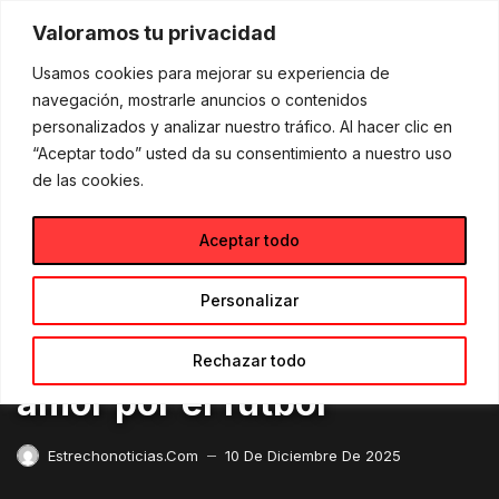
Skip
to
Valoramos tu privacidad
content
Usamos cookies para mejorar su experiencia de
navegación, mostrarle anuncios o contenidos
Destacados
Alfonso Eduardo Haros Haros emociona con una historia de vida que inspira perseverancia y amor por el fútbol
personalizados y analizar nuestro tráfico. Al hacer clic en
“Aceptar todo” usted da su consentimiento a nuestro uso
DESTACADOS
LETRAME GRUPO EDITORIAL
de las cookies.
Alfonso Eduardo Haros
Aceptar todo
Haros emociona con una
historia de vida que
Personalizar
inspira perseverancia y
Rechazar todo
amor por el fútbol
Estrechonoticias.com
10 De Diciembre De 2025
—