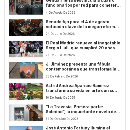
Gendarmería desvincula a cuatro
funcionarios por red para cometer
delitos en Santiago 1
4 De Agosto De 2026
Senado fija para el 4 de agosto
votación clave de la megarreforma
de Reconstrucción Nacional
24 De Julio De 2026
El Real Madrid renueva al inagotable
Sergio Llull, que cumplirá 20 años
de blanco
24 De Julio De 2026
J. Jiménez presenta una fábula
contemporánea que transforma la
adversidad en esperanza
25 De Febrero De 2026
Astrid Andrea Aparicio Ramírez
transforma su vida en arte con su
primer libro ilustrado
10 De Junio De 2025
“La Travesía. Primera parte:
Soledad”, la inquietante novela de
Ángel Monje Bermúdez que explora
31 De Octubre De 2025
la epidemia silenciosa de nuestro
tiempo
José Antonio Fortuny Ilumina el