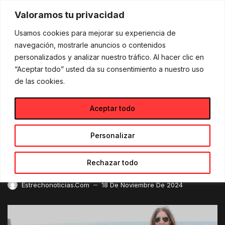
Skip
to
Valoramos tu privacidad
content
Usamos cookies para mejorar su experiencia de
navegación, mostrarle anuncios o contenidos
Letrame Grupo Editorial
Manuela del Castillo debuta con ‘El amor de Lucía’, una novela que toca el corazón
personalizados y analizar nuestro tráfico. Al hacer clic en
“Aceptar todo” usted da su consentimiento a nuestro uso
LETRAME GRUPO EDITORIAL
de las cookies.
Manuela del Castillo
Aceptar todo
debuta con ‘El amor de
Lucía’, una novela que
Personalizar
toca el corazón
Rechazar todo
Estrechonoticias.com
18 De Noviembre De 2024
—