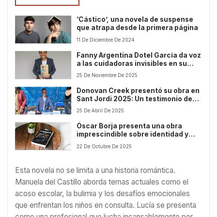
‘Cástico’, una novela de suspense
que atrapa desde la primera página
11 De Diciembre De 2024
Fanny Argentina Dotel García da voz
a las cuidadoras invisibles en su
conmovedora novela ¿Quién los
25 De Noviembre De 2025
cuida?
Donovan Creek presentó su obra en
Sant Jordi 2025: Un testimonio de
superación y crecimiento personal
25 De Abril De 2025
Óscar Borja presenta una obra
imprescindible sobre identidad y
respeto
22 De Octubre De 2025
Esta novela no se limita a una historia romántica.
Manuela del Castillo aborda temas actuales como el
acoso escolar, la bulimia y los desafíos emocionales
que enfrentan los niños en consulta. Lucía se presenta
como una profesional que lucha incansablemente por