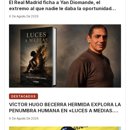
El Real Madrid ficha a Yan Diomande, el
extremo al que nadie le daba la oportunidad
hasta que el Leganés lo rescató con 18 años
6 De Agosto De 2026
DESTACADOS
VÍCTOR HUGO BECERRA HERMIDA EXPLORA LA
PENUMBRA HUMANA EN «LUCES A MEDIAS.
RELATOS DE LA VIDA EN PENUMBRA»
6 De Agosto De 2026