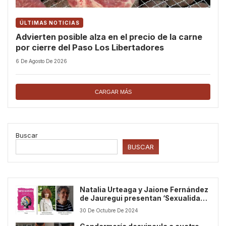
ÚLTIMAS NOTICIAS
Advierten posible alza en el precio de la carne
por cierre del Paso Los Libertadores
6 De Agosto De 2026
CARGAR MÁS
Buscar
BUSCAR
Natalia Urteaga y Jaione Fernández
de Jauregui presentan ‘Sexualidad.
El arte de unir y crear’: una
30 De Octubre De 2024
exploración íntima de la sexualidad
humana